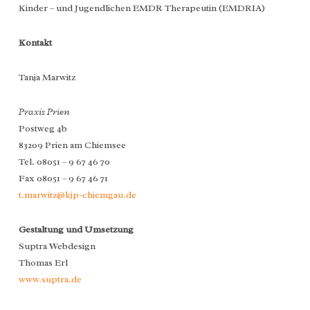
Kinder – und Jugendlichen EMDR Therapeutin (EMDRIA)
EMDR
BLOG
Kontakt
KONTAKT
Tanja Marwitz
Praxis Prien
Postweg 4b
83209 Prien am Chiemsee
Tel. 08051 – 9 67 46 70
Fax 08051 – 9 67 46 71
t.marwitz@kjp-chiemgau.de
Gestaltung und Umsetzung
Suptra Webdesign
Thomas Erl
www.suptra.de