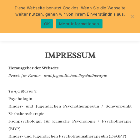
Diese Webseite benutzt Cookies. Wenn Sie die Webseite
weiter nutzen, gehen wir von Ihrem Einverständnis aus.
OK
Mehr Informationen
WILLKOMMEN
IMPRESSUM
ÜBER MICH
Herausgeber der Webseite
Praxis für Kinder- und Jugendlichen Psychotherapie
PRAXIS
Tanja Marwitz
SCHWERPUNKTE
Psychologin
Kinder- und Jugendlichen Psychotherapeutin / Schwerpunkt
DIAGNOSTIK
BEHANDLUNG
Verhaltenstherapie
Fachpsychologin für Klinische Psychologie / Psychotherapie
KOGN. VERHALTENSTHERAPIE
ABLAUF
(BDP)
Kinder- und Jugendlichen Psychotraumatherapeutin (DeGPT)
TRAUMATHERAPIE
LINKS