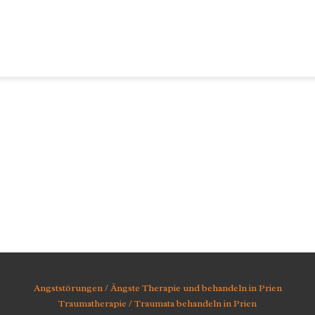
Angststörungen / Ängste Therapie und behandeln in Prien
Traumatherapie / Traumata behandeln in Prien