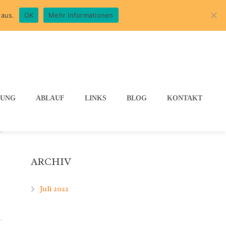
 aus.
OK
Mehr Informationen
LUNG
ABLAUF
LINKS
BLOG
KONTAKT
NEUESTE BEITRÄGE
Testbeitrag
ARCHIV
Juli 2022