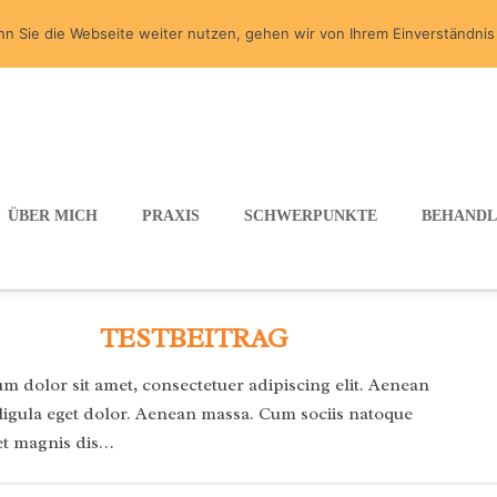
n Sie die Webseite weiter nutzen, gehen wir von Ihrem Einverständnis
ÜBER MICH
PRAXIS
SCHWERPUNKTE
BEHAND
E FOR JULI, 2022
TESTBEITRAG
m dolor sit amet, consectetuer adipiscing elit. Aenean
gula eget dolor. Aenean massa. Cum sociis natoque
et magnis dis…