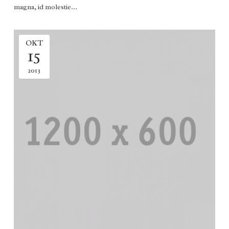
magna, id molestie…
OKT
15
2013