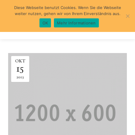
Diese Webseite benutzt Cookies. Wenn Sie die Webseite
weiter nutzen, gehen wir von Ihrem Einverständnis aus.
OK
Mehr Informationen
WILLKOMMEN
OKT
ÜBER MICH
15
PRAXIS
2013
SCHWERPUNKTE
DIAGNOSTIK
BEHANDLUNG
KOGN. VERHALTENSTHERAPIE
ABLAUF
TRAUMATHERAPIE
LINKS