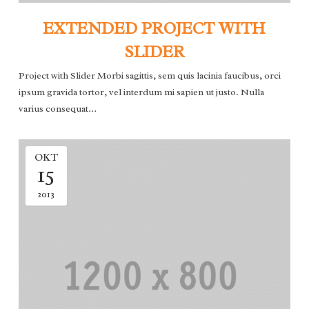
EXTENDED PROJECT WITH
SLIDER
Project with Slider Morbi sagittis, sem quis lacinia faucibus, orci
ipsum gravida tortor, vel interdum mi sapien ut justo. Nulla
varius consequat…
OKT
15
2013