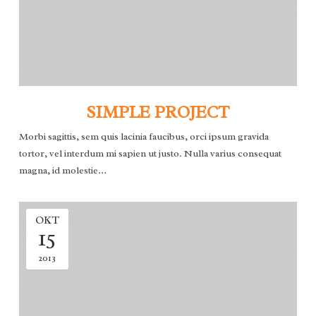
EMDR
BLOG
KONTAKT
SIMPLE PROJECT
Morbi sagittis, sem quis lacinia faucibus, orci ipsum gravida
tortor, vel interdum mi sapien ut justo. Nulla varius consequat
magna, id molestie…
OKT
15
2013