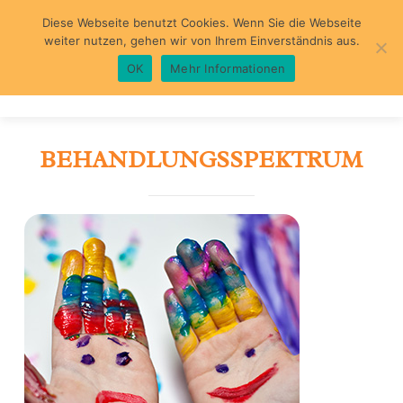
Diese Webseite benutzt Cookies. Wenn Sie die Webseite
weiter nutzen, gehen wir von Ihrem Einverständnis aus.
OK
Mehr Informationen
WILLKOMMEN
BEHANDLUNGSSPEKTRUM
ÜBER MICH
PRAXIS
SCHWERPUNKTE
DIAGNOSTIK
BEHANDLUNG
KOGN. VERHALTENSTHERAPIE
ABLAUF
TRAUMATHERAPIE
LINKS